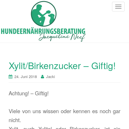
T
o
g
g
l
e
n
a
v
Xylit/Birkenzucker – Giftig!
i
g
24. Juni 2018
Jacki
a
t
Achtung! – Giftig!
i
o
n
Viele von uns wissen oder kennen es noch gar
nicht.
Xylit, auch Xylitol oder Birkenzucker, ist ein