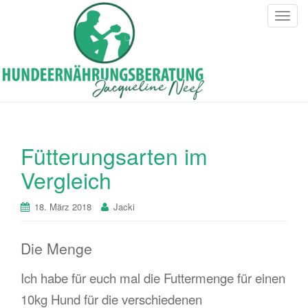
T
o
g
g
l
e
n
a
v
Fütterungsarten im
i
Vergleich
g
a
18. März 2018
Jacki
t
i
o
Die Menge
n
Ich habe für euch mal die Futtermenge für einen
10kg Hund für die verschiedenen